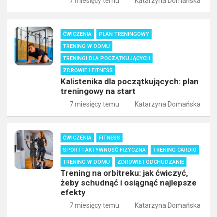
7 miesięcy temu
Katarzyna Domańska
ĆWICZENIA
PLAN TRENINGOWY
TRENING W DOMU
TRENINGI DLA POCZĄTKUJĄCYCH
ZDROWIE I FITNESS
Kalistenika dla początkujących: plan
treningowy na start
7 miesięcy temu
Katarzyna Domańska
ĆWICZENIA
FITNESS
SPORT I AKTYWNOŚĆ FIZYCZNA
TRENING CARDIO
TRENING W DOMU
ZDROWIE I ODCHUDZANIE
Trening na orbitreku: jak ćwiczyć,
żeby schudnąć i osiągnąć najlepsze
efekty
7 miesięcy temu
Katarzyna Domańska