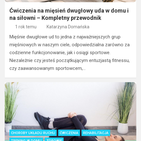
Ćwiczenia na mięsień dwugłowy uda w domu i
na siłowni – Kompletny przewodnik
1 rok temu
Katarzyna Domańska
Mięśnie dwugłowe ud to jedna z najważniejszych grup
mięśniowych w naszym ciele, odpowiedzialna zarówno za
codzienne funkcjonowanie, jak i osiągi sportowe.
Niezależnie czy jesteś początkującym entuzjastą fitnessu,
czy zaawansowanym sportowcem,…
CHOROBY UKŁADU RUCHU
ĆWICZENIA
REHABILITACJA
TRENING W DOMU
ZDROWIE