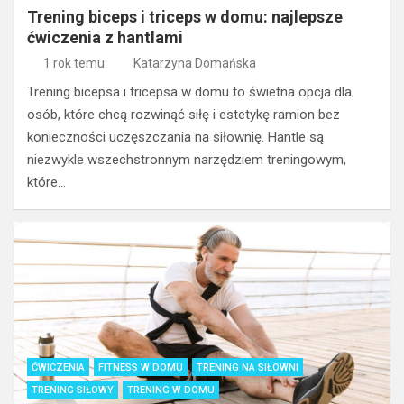
Trening biceps i triceps w domu: najlepsze
ćwiczenia z hantlami
1 rok temu
Katarzyna Domańska
Trening bicepsa i tricepsa w domu to świetna opcja dla
osób, które chcą rozwinąć siłę i estetykę ramion bez
konieczności uczęszczania na siłownię. Hantle są
niezwykle wszechstronnym narzędziem treningowym,
które…
ĆWICZENIA
FITNESS W DOMU
TRENING NA SIŁOWNI
TRENING SIŁOWY
TRENING W DOMU