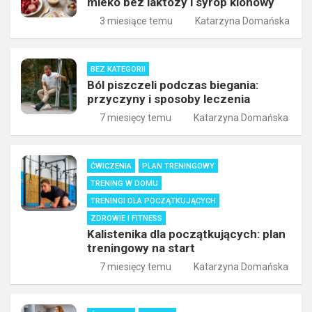
mleko bez laktozy i syrop klonowy
3 miesiące temu
Katarzyna Domańska
BEZ KATEGORII
Ból piszczeli podczas biegania:
przyczyny i sposoby leczenia
7 miesięcy temu
Katarzyna Domańska
ĆWICZENIA
PLAN TRENINGOWY
TRENING W DOMU
TRENINGI DLA POCZĄTKUJĄCYCH
ZDROWIE I FITNESS
Kalistenika dla początkujących: plan
treningowy na start
7 miesięcy temu
Katarzyna Domańska