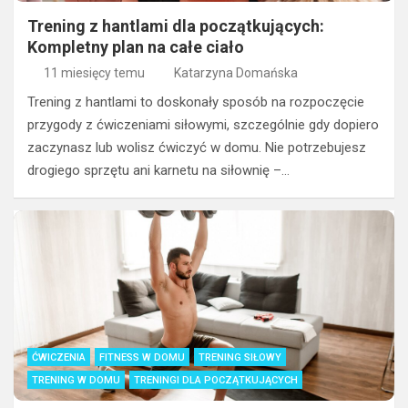
Trening z hantlami dla początkujących:
Kompletny plan na całe ciało
11 miesięcy temu
Katarzyna Domańska
Trening z hantlami to doskonały sposób na rozpoczęcie
przygody z ćwiczeniami siłowymi, szczególnie gdy dopiero
zaczynasz lub wolisz ćwiczyć w domu. Nie potrzebujesz
drogiego sprzętu ani karnetu na siłownię –…
ĆWICZENIA
FITNESS W DOMU
TRENING SIŁOWY
TRENING W DOMU
TRENINGI DLA POCZĄTKUJĄCYCH