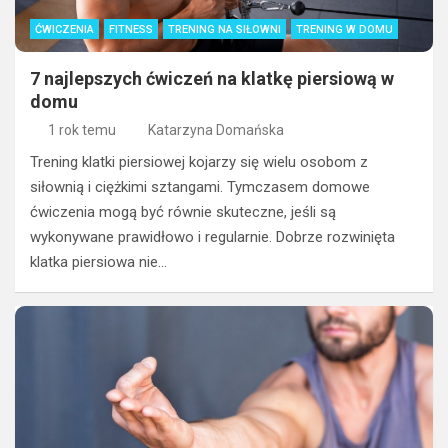
ĆWICZENIA
FITNESS
TRENING NA SIŁOWNI
TRENING W DOMU
7 najlepszych ćwiczeń na klatkę piersiową w
domu
1 rok temu
Katarzyna Domańska
Trening klatki piersiowej kojarzy się wielu osobom z
siłownią i ciężkimi sztangami. Tymczasem domowe
ćwiczenia mogą być równie skuteczne, jeśli są
wykonywane prawidłowo i regularnie. Dobrze rozwinięta
klatka piersiowa nie…