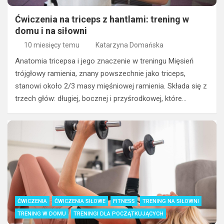
Ćwiczenia na triceps z hantlami: trening w
domu i na siłowni
10 miesięcy temu
Katarzyna Domańska
Anatomia tricepsa i jego znaczenie w treningu Mięsień
trójgłowy ramienia, znany powszechnie jako triceps,
stanowi około 2/3 masy mięśniowej ramienia. Składa się z
trzech głów: długiej, bocznej i przyśrodkowej, które…
ĆWICZENIA
ĆWICZENIA SIŁOWE
FITNESS
TRENING NA SIŁOWNI
TRENING W DOMU
TRENINGI DLA POCZĄTKUJĄCYCH