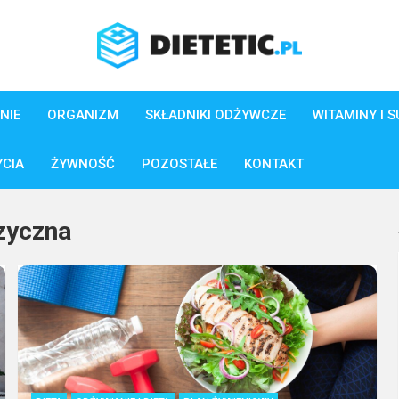
NIE
ORGANIZM
SKŁADNIKI ODŻYWCZE
WITAMINY I 
YCIA
ŻYWNOŚĆ
POZOSTAŁE
KONTAKT
izyczna