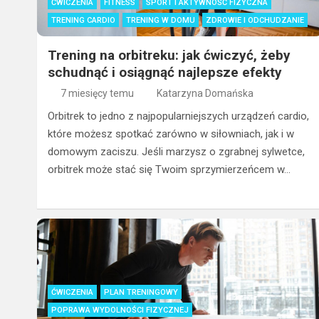
ĆWICZENIA
FITNESS
SPORT I AKTYWNOŚĆ FIZYCZNA
TRENING CARDIO
TRENING W DOMU
ZDROWIE I ODCHUDZANIE
Trening na orbitreku: jak ćwiczyć, żeby
schudnąć i osiągnąć najlepsze efekty
7 miesięcy temu
Katarzyna Domańska
Orbitrek to jedno z najpopularniejszych urządzeń cardio,
które możesz spotkać zarówno w siłowniach, jak i w
domowym zaciszu. Jeśli marzysz o zgrabnej sylwetce,
orbitrek może stać się Twoim sprzymierzeńcem w…
ĆWICZENIA
PLAN TRENINGOWY
POPRAWA WYDOLNOŚCI FIZYCZNEJ