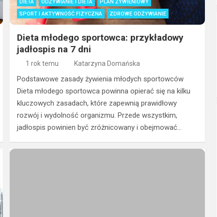
DIETA
ODŻYWIANIE I DIETA
PLAN ŻYWIENIOWY
SPORT I AKTYWNOŚĆ FIZYCZNA
ZDROWE ODŻYWIANIE
Dieta młodego sportowca: przykładowy
jadłospis na 7 dni
1 rok temu
Katarzyna Domańska
Podstawowe zasady żywienia młodych sportowców
Dieta młodego sportowca powinna opierać się na kilku
kluczowych zasadach, które zapewnią prawidłowy
rozwój i wydolność organizmu. Przede wszystkim,
jadłospis powinien być zróżnicowany i obejmować…