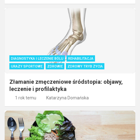
DIAGNOSTYKA I LECZENIE BÓLU
REHABILITACJA
URAZY SPORTOWE
ZDROWIE
ZDROWY TRYB ŻYCIA
Złamanie zmęczeniowe śródstopia: objawy,
leczenie i profilaktyka
1 rok temu
Katarzyna Domańska