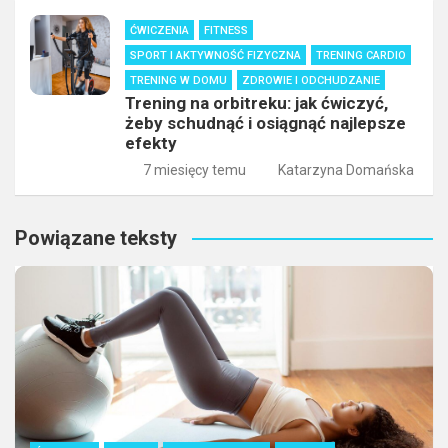
ĆWICZENIA
FITNESS
SPORT I AKTYWNOŚĆ FIZYCZNA
TRENING CARDIO
TRENING W DOMU
ZDROWIE I ODCHUDZANIE
Trening na orbitreku: jak ćwiczyć,
żeby schudnąć i osiągnąć najlepsze
efekty
7 miesięcy temu
Katarzyna Domańska
Powiązane teksty