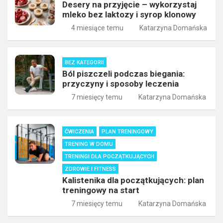
Desery na przyjęcie – wykorzystaj
mleko bez laktozy i syrop klonowy
4 miesiące temu
Katarzyna Domańska
BEZ KATEGORII
Ból piszczeli podczas biegania:
przyczyny i sposoby leczenia
7 miesięcy temu
Katarzyna Domańska
ĆWICZENIA
PLAN TRENINGOWY
TRENING W DOMU
TRENINGI DLA POCZĄTKUJĄCYCH
ZDROWIE I FITNESS
Kalistenika dla początkujących: plan
treningowy na start
7 miesięcy temu
Katarzyna Domańska