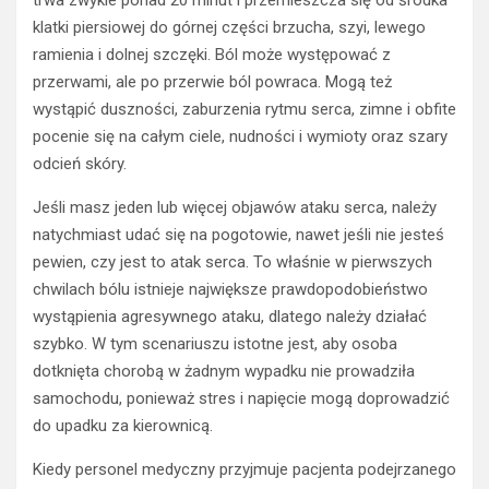
trwa zwykle ponad 20 minut i przemieszcza się od środka
klatki piersiowej do górnej części brzucha, szyi, lewego
ramienia i dolnej szczęki. Ból może występować z
przerwami, ale po przerwie ból powraca. Mogą też
wystąpić duszności, zaburzenia rytmu serca, zimne i obfite
pocenie się na całym ciele, nudności i wymioty oraz szary
odcień skóry.
Jeśli masz jeden lub więcej objawów ataku serca, należy
natychmiast udać się na pogotowie, nawet jeśli nie jesteś
pewien, czy jest to atak serca. To właśnie w pierwszych
chwilach bólu istnieje największe prawdopodobieństwo
wystąpienia agresywnego ataku, dlatego należy działać
szybko. W tym scenariuszu istotne jest, aby osoba
dotknięta chorobą w żadnym wypadku nie prowadziła
samochodu, ponieważ stres i napięcie mogą doprowadzić
do upadku za kierownicą.
Kiedy personel medyczny przyjmuje pacjenta podejrzanego