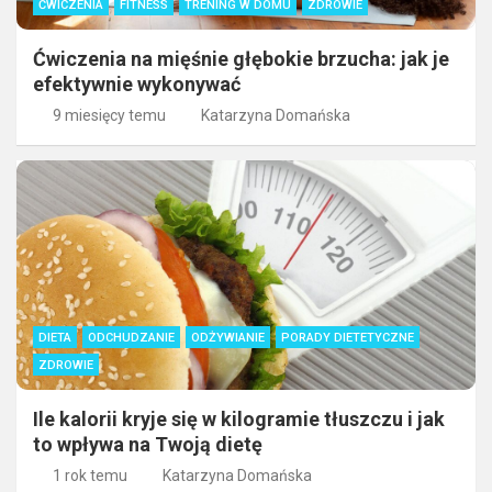
ĆWICZENIA
FITNESS
TRENING W DOMU
ZDROWIE
Ćwiczenia na mięśnie głębokie brzucha: jak je
efektywnie wykonywać
9 miesięcy temu
Katarzyna Domańska
DIETA
ODCHUDZANIE
ODŻYWIANIE
PORADY DIETETYCZNE
ZDROWIE
Ile kalorii kryje się w kilogramie tłuszczu i jak
to wpływa na Twoją dietę
1 rok temu
Katarzyna Domańska