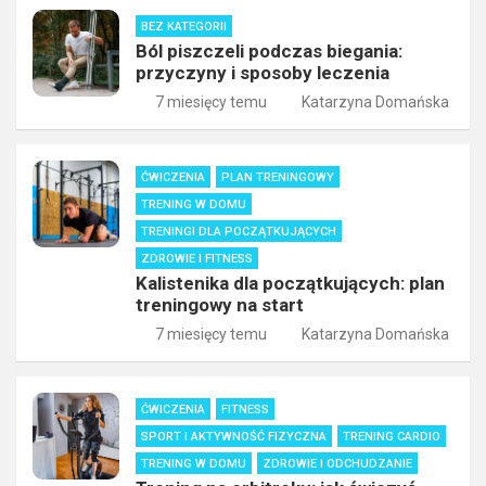
BEZ KATEGORII
Ból piszczeli podczas biegania:
przyczyny i sposoby leczenia
7 miesięcy temu
Katarzyna Domańska
ĆWICZENIA
PLAN TRENINGOWY
TRENING W DOMU
TRENINGI DLA POCZĄTKUJĄCYCH
ZDROWIE I FITNESS
Kalistenika dla początkujących: plan
treningowy na start
7 miesięcy temu
Katarzyna Domańska
ĆWICZENIA
FITNESS
SPORT I AKTYWNOŚĆ FIZYCZNA
TRENING CARDIO
TRENING W DOMU
ZDROWIE I ODCHUDZANIE