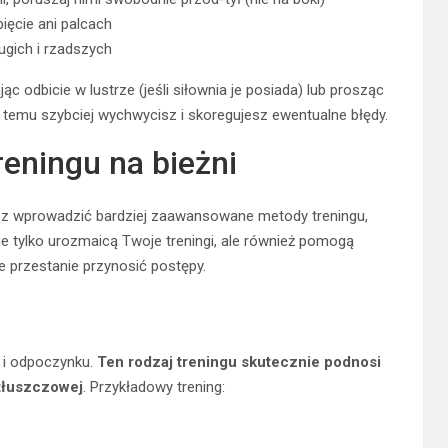
pięcie ani palcach
ługich i rzadszych
 odbicie w lustrze (jeśli siłownia je posiada) lub prosząc
i temu szybciej wychwycisz i skoregujesz ewentualne błędy.
eningu na bieżni
sz wprowadzić bardziej zaawansowane metody treningu,
 nie tylko urozmaicą Twoje treningi, ale również pomogą
 przestanie przynosić postępy.
 i odpoczynku.
Ten rodzaj treningu skutecznie podnosi
 tłuszczowej
. Przykładowy trening: