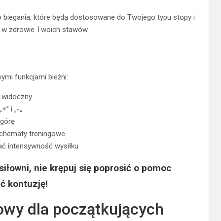
 biegania, które będą dostosowane do Twojego typu stopy i
ja w zdrowie Twoich stawów.
mi funkcjami bieżni:
j widoczny
” i „-„
 górę
schematy treningowe
wać intensywność wysiłku
siłowni
, nie krępuj się poprosić o pomoc
ć kontuzję!
owy dla początkujących