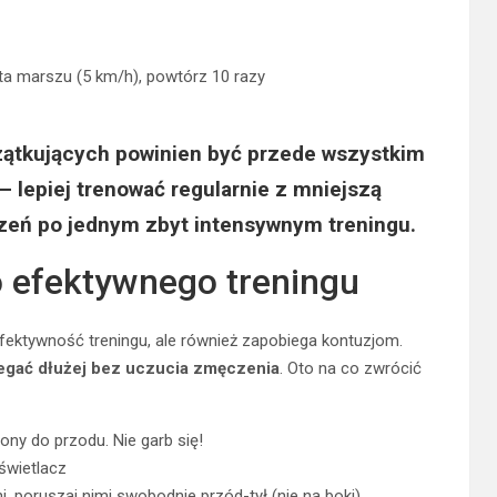
uta marszu (5 km/h), powtórz 10 razy
czątkujących
powinien być przede wszystkim
– lepiej trenować regularnie z mniejszą
iczeń po jednym zbyt intensywnym treningu.
o efektywnego treningu
efektywność treningu, ale również zapobiega kontuzjom.
iegać dłużej bez uczucia zmęczenia
. Oto na co zwrócić
ony do przodu. Nie garb się!
yświetlacz
i, poruszaj nimi swobodnie przód-tył (nie na boki)