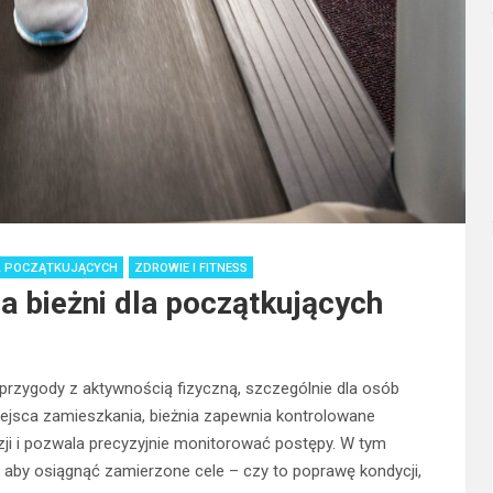
LA POCZĄTKUJĄCYCH
ZDROWIE I FITNESS
na bieżni dla początkujących
przygody z aktywnością fizyczną, szczególnie dla osób
iejsca zamieszkania, bieżnia zapewnia kontrolowane
zji i pozwala precyzyjnie monitorować postępy. W tym
i, aby osiągnąć zamierzone cele – czy to poprawę kondycji,