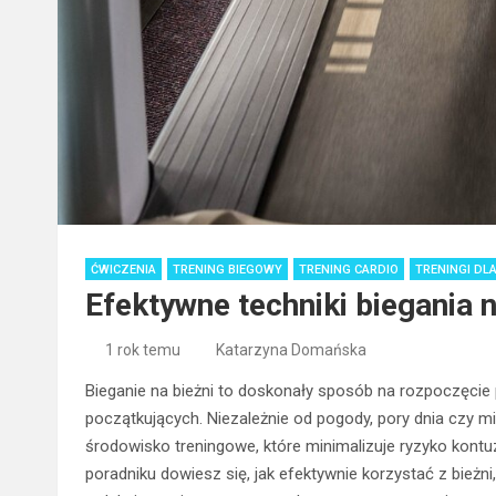
ĆWICZENIA
TRENING BIEGOWY
TRENING CARDIO
TRENINGI D
Efektywne techniki biegania 
1 rok temu
Katarzyna Domańska
Bieganie na bieżni to doskonały sposób na rozpoczęcie 
początkujących. Niezależnie od pogody, pory dnia czy m
środowisko treningowe, które minimalizuje ryzyko kontu
poradniku dowiesz się, jak efektywnie korzystać z bieżn