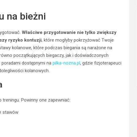
u na bieżni
zygotować.
Właściwe przygotowanie nie tylko zwiększy
szy ryzyko kontuzji
, które mogłyby pokrzyżować Twoje
stawy kolanowe, które podczas biegania są narażone na
arówno początkujących biegaczy, jak i doświadczonych
i poradami dostępnymi na
pilka-nozna.pl
, gdzie fizjoterapeuci
dolegliwości kolanowych.
a
 treningu. Powinny one zapewniać:
ie stawów