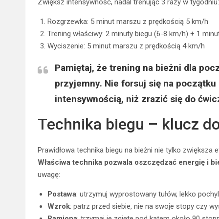
Zwiększ intensywność, nadal trenując 3 razy w tygodniu:
Rozgrzewka: 5 minut marszu z prędkością 5 km/h
Trening właściwy: 2 minuty biegu (6-8 km/h) + 1 min
Wyciszenie: 5 minut marszu z prędkością 4 km/h
Pamiętaj, że
trening na bieżni dla po
przyjemny. Nie forsuj się na początku 
intensywnością, niż zrazić się do ćw
Technika biegu – klucz d
Prawidłowa technika biegu na bieżni nie tylko zwiększa 
Właściwa technika pozwala oszczędzać energię i b
uwagę:
Postawa
: utrzymuj wyprostowany tułów, lekko pochyl
Wzrok
: patrz przed siebie, nie na swoje stopy czy w
Ramiona
: trzymaj je zgięte pod kątem około 90 stopn