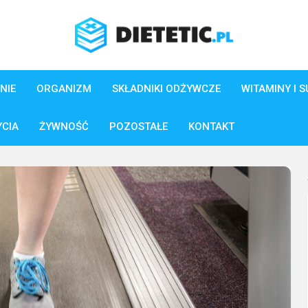
NIE
ORGANIZM
SKŁADNIKI ODŻYWCZE
WITAMINY I 
YCIA
ŻYWNOŚĆ
POZOSTAŁE
KONTAKT