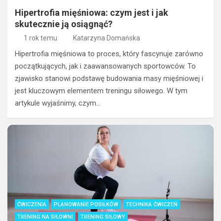
Hipertrofia mięśniowa: czym jest i jak
skutecznie ją osiągnąć?
1 rok temu
Katarzyna Domańska
Hipertrofia mięśniowa to proces, który fascynuje zarówno
początkujących, jak i zaawansowanych sportowców. To
zjawisko stanowi podstawę budowania masy mięśniowej i
jest kluczowym elementem treningu siłowego. W tym
artykule wyjaśnimy, czym…
ĆWICZENIA
PLANOWANIE POSIŁKÓW
TECHNIKA ĆWICZEŃ
TRENING NA SIŁOWNI
TRENING SIŁOWY