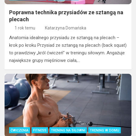
Poprawna technika przysiadów ze sztangą na
plecach
1 rok temu
Katarzyna Domańska
Anatomia idealnego przysiadu ze sztangą na plecach –
krok po kroku Przysiad ze sztangą na plecach (back squat)
to prawdziwy „król ćwiczeń” w treningu siłowym. Angażuje
największe grupy mięśniowe ciała,…
ĆWICZENIA
FITNESS
TRENING NA SIŁOWNI
TRENING W DOMU