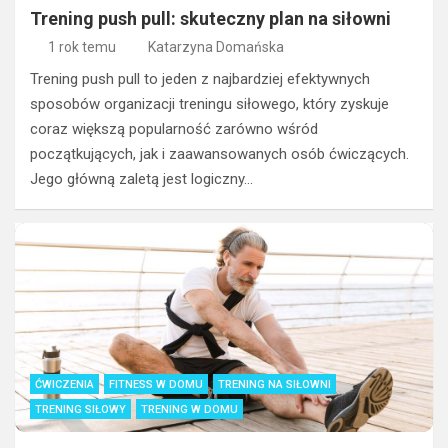
Trening push pull: skuteczny plan na siłowni
1 rok temu
Katarzyna Domańska
Trening push pull to jeden z najbardziej efektywnych
sposobów organizacji treningu siłowego, który zyskuje
coraz większą popularność zarówno wśród
początkujących, jak i zaawansowanych osób ćwiczących.
Jego główną zaletą jest logiczny…
ĆWICZENIA
FITNESS W DOMU
TRENING NA SIŁOWNI
TRENING SIŁOWY
TRENING W DOMU