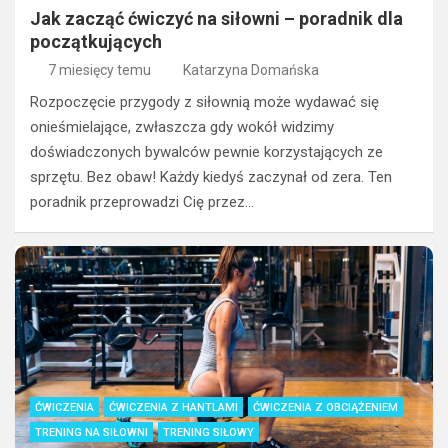
Jak zacząć ćwiczyć na siłowni – poradnik dla
początkujących
7 miesięcy temu
Katarzyna Domańska
Rozpoczęcie przygody z siłownią może wydawać się
onieśmielające, zwłaszcza gdy wokół widzimy
doświadczonych bywalców pewnie korzystających ze
sprzętu. Bez obaw! Każdy kiedyś zaczynał od zera. Ten
poradnik przeprowadzi Cię przez…
ĆWICZENIA
ĆWICZENIA Z HANTLAMI
ĆWICZENIA Z OBCIĄŻENIEM
TRENING NA SIŁOWNI
TRENING SIŁOWY