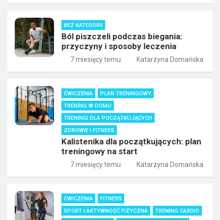
BEZ KATEGORII
Ból piszczeli podczas biegania:
przyczyny i sposoby leczenia
7 miesięcy temu
Katarzyna Domańska
ĆWICZENIA
PLAN TRENINGOWY
TRENING W DOMU
TRENINGI DLA POCZĄTKUJĄCYCH
ZDROWIE I FITNESS
Kalistenika dla początkujących: plan
treningowy na start
7 miesięcy temu
Katarzyna Domańska
ĆWICZENIA
FITNESS
SPORT I AKTYWNOŚĆ FIZYCZNA
TRENING CARDIO