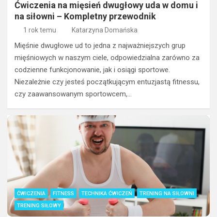
Ćwiczenia na mięsień dwugłowy uda w domu i
na siłowni – Kompletny przewodnik
1 rok temu
Katarzyna Domańska
Mięśnie dwugłowe ud to jedna z najważniejszych grup
mięśniowych w naszym ciele, odpowiedzialna zarówno za
codzienne funkcjonowanie, jak i osiągi sportowe.
Niezależnie czy jesteś początkującym entuzjastą fitnessu,
czy zaawansowanym sportowcem,…
ĆWICZENIA
FITNESS
TECHNIKA ĆWICZEŃ
TRENING NA SIŁOWNI
TRENING SIŁOWY