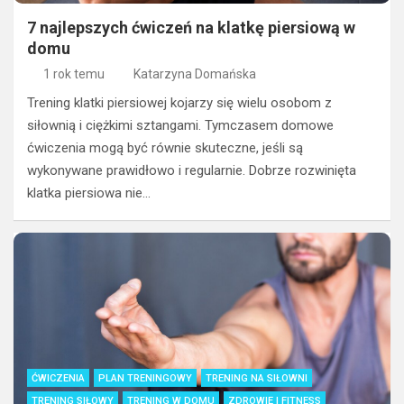
7 najlepszych ćwiczeń na klatkę piersiową w
domu
1 rok temu
Katarzyna Domańska
Trening klatki piersiowej kojarzy się wielu osobom z
siłownią i ciężkimi sztangami. Tymczasem domowe
ćwiczenia mogą być równie skuteczne, jeśli są
wykonywane prawidłowo i regularnie. Dobrze rozwinięta
klatka piersiowa nie…
ĆWICZENIA
PLAN TRENINGOWY
TRENING NA SIŁOWNI
TRENING SIŁOWY
TRENING W DOMU
ZDROWIE I FITNESS