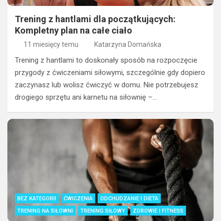
Trening z hantlami dla początkujących:
Kompletny plan na całe ciało
11 miesięcy temu
Katarzyna Domańska
Trening z hantlami to doskonały sposób na rozpoczęcie
przygody z ćwiczeniami siłowymi, szczególnie gdy dopiero
zaczynasz lub wolisz ćwiczyć w domu. Nie potrzebujesz
drogiego sprzętu ani karnetu na siłownię –…
BEZ KATEGORII
ĆWICZENIA
ODCHUDZANIE I DIETA
TRENING NA SIŁOWNI
TRENING SIŁOWY
ZDROWIE I FITNESS