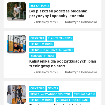
BEZ KATEGORII
Ból piszczeli podczas biegania:
przyczyny i sposoby leczenia
7 miesięcy temu
Katarzyna Domańska
ĆWICZENIA
PLAN TRENINGOWY
TRENING W DOMU
TRENINGI DLA POCZĄTKUJĄCYCH
ZDROWIE I FITNESS
Kalistenika dla początkujących: plan
treningowy na start
7 miesięcy temu
Katarzyna Domańska
ĆWICZENIA
FITNESS
SPORT I AKTYWNOŚĆ FIZYCZNA
TRENING CARDIO
TRENING W DOMU
ZDROWIE I ODCHUDZANIE