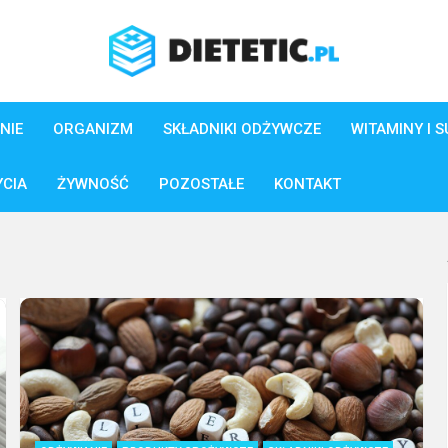
NIE
ORGANIZM
SKŁADNIKI ODŻYWCZE
WITAMINY I 
YCIA
ŻYWNOŚĆ
POZOSTAŁE
KONTAKT