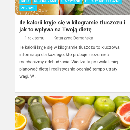
DIETA
ODCHUDZANIE
ODŻYWIANIE
PORADY DIETETYCZNE
ZDROWIE
Ile kalorii kryje się w kilogramie tłuszczu i
jak to wpływa na Twoją dietę
1 rok temu
Katarzyna Domańska
Ile kalorii kryje się w kilogramie tłuszczu to kluczowa
informacja dla każdego, kto próbuje zrozumieć
mechanizmy odchudzania. Wiedza ta pozwala lepiej
planować dietę i realistycznie oceniać tempo utraty
wagi. W…