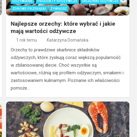
ODŻYWIANIE
PRODUKTY SPOŻYWCZE
SKŁADNIKI ODŻYWCZE
ZDROWE PRZEKĄSKI
ŻYWNOŚĆ
Najlepsze orzechy: które wybrać i jakie
mają wartości odżywcze
1 rok temu
Katarzyna Domańska
Orzechy to prawdziwe skarbnice składników
odżywczych, które zyskują coraz większą popularność
w zbilansowanej diecie. Choć wszystkie są
wartościowe, różnią się profilem odżywczym, smakiem i
zastosowaniem kulinarnym. Poznanie ich właściwości
pomoże…