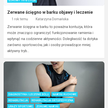
ZDROWY TRYB ŻYCIA
Zerwane ścięgno w barku objawy i leczenie
1 rok temu
Katarzyna Domańska
Zerwanie ścięgna w barku to poważna kontuzja, która
może znacząco ograniczyć funkcjonowanie ramienia i
wpłynąć na codzienne aktywności. Dolegliwość ta dotyka
zarówno sportowców, jak i osoby prowadzące mniej
aktywny tryb…
DIAGNOSTYKA I LECZENIE BÓLU
NAWYKI RUCHOWE
REHABILITACJA
REHABILITACJA ORTOPEDYCZNA
URAZY SPORTOWE
ZDROWE NAWYKI