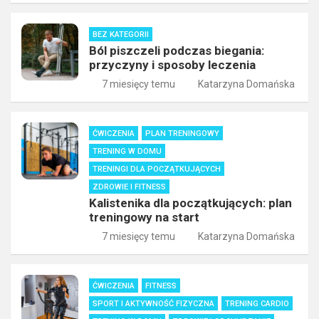
BEZ KATEGORII
Ból piszczeli podczas biegania:
przyczyny i sposoby leczenia
7 miesięcy temu
Katarzyna Domańska
ĆWICZENIA
PLAN TRENINGOWY
TRENING W DOMU
TRENINGI DLA POCZĄTKUJĄCYCH
ZDROWIE I FITNESS
Kalistenika dla początkujących: plan
treningowy na start
7 miesięcy temu
Katarzyna Domańska
ĆWICZENIA
FITNESS
SPORT I AKTYWNOŚĆ FIZYCZNA
TRENING CARDIO